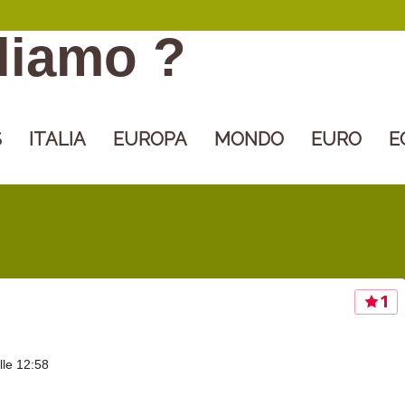
gliamo ?
S
ITALIA
EUROPA
MONDO
EURO
E
1
lle 12:58