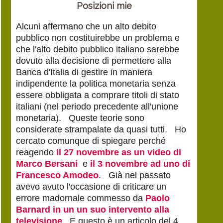
Posizioni mie
Alcuni affermano che un alto debito
pubblico non costituirebbe un problema e
che l'alto debito pubblico italiano sarebbe
dovuto alla decisione di permettere alla
Banca d'Italia di gestire in maniera
indipendente la politica monetaria senza
essere obbligata a comprare titoli di stato
italiani (nel periodo precedente all'unione
monetaria). Queste teorie sono
considerate strampalate da quasi tutti. Ho
cercato comunque di spiegare perché
reagendo
il 27 novembre as un video di
Marco Bersani
e
il 3 novembre ad uno di
Francesco Amodeo
. Già nel passato
avevo avuto l'occasione di criticare un
errore madornale commesso da
Paolo
Barnard in un un suo intervento alla
televisione
. E questo è un articolo del 4