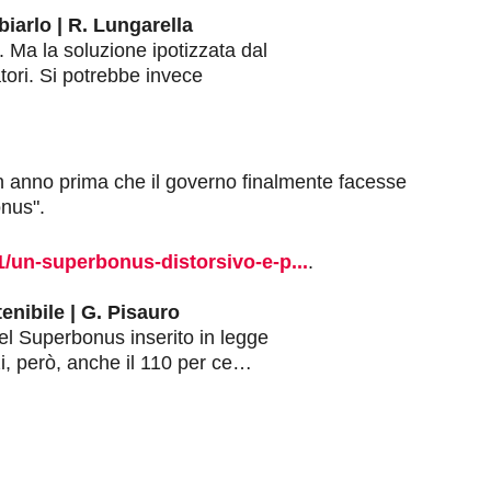
arlo | R. Lungarella
 Ma la soluzione ipotizzata dal
ori. Si potrebbe invece
un anno prima che il governo finalmente facesse
onus".
1/un-superbonus-distorsivo-e-p...
.
nibile | G. Pisauro
del Superbonus inserito in legge
izi, però, anche il 110 per ce…