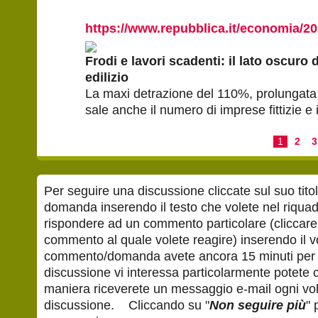
https://www.repubblica.it/economia/2
Frodi e lavori scadenti: il lato oscuro
edilizio
La maxi detrazione del 110%, prolungata a
sale anche il numero di imprese fittizie e i
1
2
3
Per seguire una discussione cliccate sul suo t
domanda inserendo il testo che volete nel riquadr
rispondere ad un commento particolare (cliccare 
commento al quale volete reagire) inserendo il v
commento/domanda avete ancora 15 minuti per 
discussione vi interessa particolarmente potete c
maniera riceverete un messaggio e-mail ogni vo
discussione. Cliccando su "
Non seguire più
" 