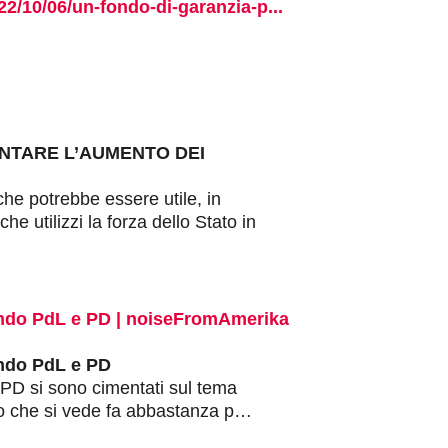
2/10/06/un-fondo-di-garanzia-p...
NTARE L’AUMENTO DEI
he potrebbe essere utile, in
 utilizzi la forza dello Stato in
ondo PdL e PD | noiseFromAmerika
ondo PdL e PD
 il PD si sono cimentati sul tema
llo che si vede fa abbastanza p…