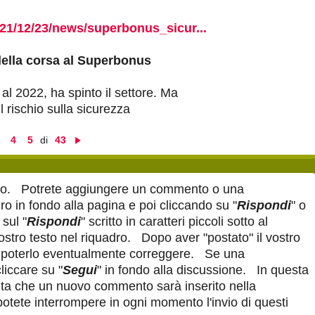
021/12/23/news/superbonus_sicur...
 della corsa al Superbonus
l 2022, ha spinto il settore. Ma
l rischio sulla sicurezza
di
4
5
43
S
u
c
c
itolo. Potrete aggiungere un commento o una
e
s
o in fondo alla pagina e poi cliccando su "
Rispondi
" o
si
sul "
Rispondi
" scritto in caratteri piccoli sotto al
v
o
ostro testo nel riquadro. Dopo aver "postato" il vostro
poterlo eventualmente correggere. Se una
liccare su "
Segui
" in fondo alla discussione. In questa
lta che un nuovo commento sarà inserito nella
potete interrompere in ogni momento l'invio di questi