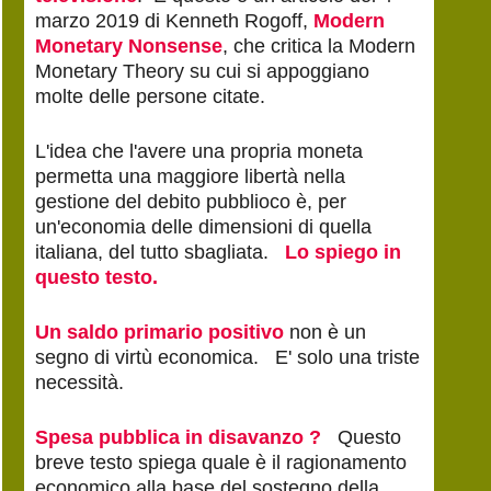
marzo 2019 di Kenneth Rogoff,
Modern
Monetary Nonsense
, che critica la Modern
Monetary Theory su cui si appoggiano
molte delle persone citate.
L'idea che l'avere una propria moneta
permetta una maggiore libertà nella
gestione del debito pubblioco è, per
un'economia delle dimensioni di quella
italiana, del tutto sbagliata.
Lo spiego in
questo testo.
Un saldo primario positivo
non è un
segno di virtù economica. E' solo una triste
necessità.
Spesa pubblica in disavanzo ?
Questo
breve testo spiega quale è il ragionamento
economico alla base del sostegno della