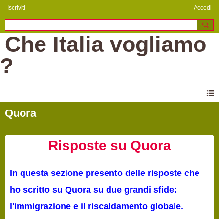
Iscriviti
Accedi
Che Italia vogliamo
?
Quora
Risposte su Quora
In questa sezione presento delle risposte che
ho scritto su Quora su due grandi sfide:
l'immigrazione e il riscaldamento globale.